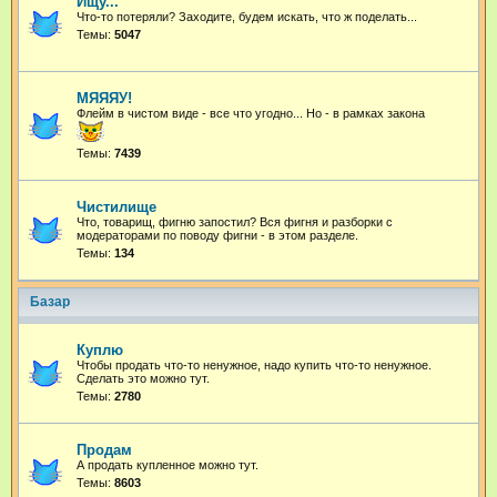
Ищу...
Что-то потеряли? Заходите, будем искать, что ж поделать...
Темы:
5047
МЯЯЯУ!
Флейм в чистом виде - все что угодно...
Но - в рамках закона
Темы:
7439
Чистилище
Что, товарищ, фигню запостил? Вся фигня и разборки с
модераторами по поводу фигни - в этом разделе.
Темы:
134
Базар
Куплю
Чтобы продать что-то ненужное, надо купить что-то ненужное.
Сделать это можно тут.
Темы:
2780
Продам
А продать купленное можно тут.
Темы:
8603