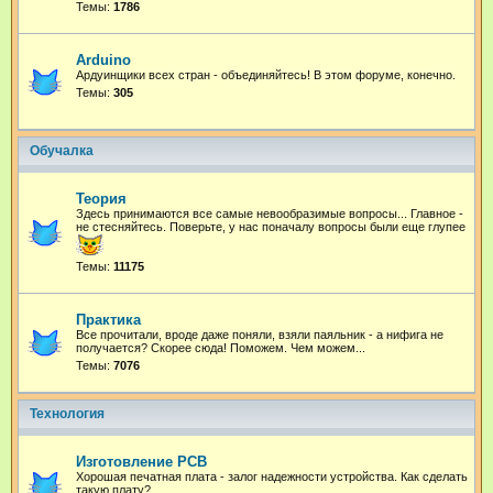
Темы:
1786
Arduino
Ардуинщики всех стран - объединяйтесь! В этом форуме, конечно.
Темы:
305
Обучалка
Теория
Здесь принимаются все самые невообразимые вопросы... Главное -
не стесняйтесь. Поверьте, у нас поначалу вопросы были еще глупее
Темы:
11175
Практика
Все прочитали, вроде даже поняли, взяли паяльник - а нифига не
получается? Скорее сюда! Поможем. Чем можем...
Темы:
7076
Технология
Изготовление PCB
Хорошая печатная плата - залог надежности устройства. Как сделать
такую плату?