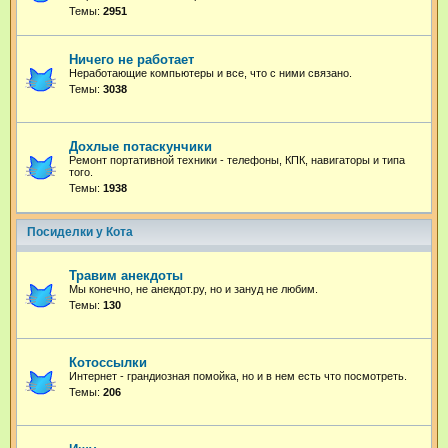
Темы:
2951
Ничего не работает
Неработающие компьютеры и все, что с ними связано.
Темы:
3038
Дохлые потаскунчики
Ремонт портативной техники - телефоны, КПК, навигаторы и типа
того.
Темы:
1938
Посиделки у Кота
Травим анекдоты
Мы конечно, не анекдот.ру, но и зануд не любим.
Темы:
130
Котоссылки
Интернет - грандиозная помойка, но и в нем есть что посмотреть.
Темы:
206