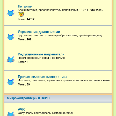
Питание
Блоки питания, преобразователи напряжения, UPS'ы - это здесь
Темы:
14812
Управление двигателями
Крутим-вертим: частотные преобразователи, драйверы шд итд
Темы:
162
Индукционные нагреватели
Греем сваренный борщ и не только
Темы:
8
Прочая силовая электроника
Искрилки, свистелки, жужжалки и прочие полезные и не очень схемы
Темы:
59
Микроконтроллеры и ПЛИС
AVR
Обсуждаем контроллеры компании Atmel.