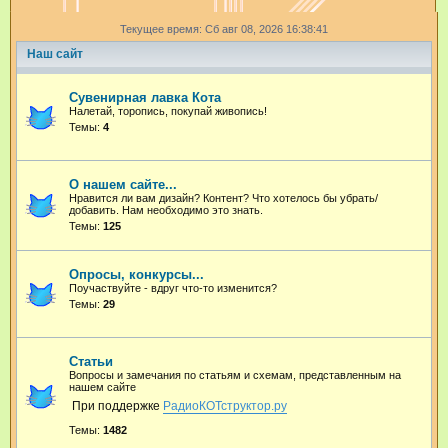
и
Текущее время: Сб авг 08, 2026 16:38:41
с
Наш сайт
к
Сувенирная лавка Кота
Налетай, торопись, покупай живопись!
Темы:
4
О нашем сайте...
Нравится ли вам дизайн? Контент? Что хотелось бы убрать/
добавить. Нам необходимо это знать.
Темы:
125
Опросы, конкурсы...
Поучаствуйте - вдруг что-то изменится?
Темы:
29
Статьи
Вопросы и замечания по статьям и схемам, представленным на
нашем сайте
При поддержке
РадиоКОТструктор.ру
Темы:
1482