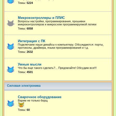
Темы:
5224
Микроконтроллеры и ПЛИС
Вопросы настройки, программирования, прошивки
микроконтроллеров и микросхем программируемой логики
Темы:
6058
Интеграция с ПК
Подключаем наши девайсы к компьютеру. Обсуждаются: порты,
протоколы, драйвера, языки программирования и т.д.
Темы:
2632
Умные мысли
Что бы еще такого сделать?... Предлагайте! Обсудим все!!!
Темы:
4501
Силовая электроника
Сварочное оборудование
Варим не только борщ
Темы:
60