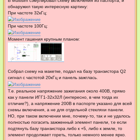
В Multisim сэмулировал схему включения из паспорта, и
обнаружил такую интересную картину:
При частоте 32кГц:
При частоте 100Гц:
Момент гашения крупным планом:
Собрал схему на макетке, подал на базу транзистора Q2
сигнал с частотой 20кГц и панель зажглась.
Т.е. реальное напряжение зажигания около 400В, прямо
как у панели ИГГ1-32х32Л (интересно, в чем тогда их
отличие?), а напряжение 200В в паспорте указано для всей
схемы включения, а не для отдельной стекляхи панели.
НО, при таком включении мне, почему-то, так и не удалось
полностью погасить зажженный элемент панели, т.е если
подтянуть базу транзистора либо к +5, либо к земле, то
элемент продолжает гореть, только немного менее ярко.