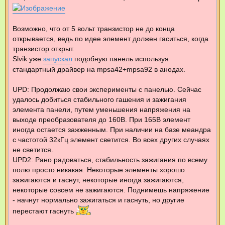
щ
е
н
и
е
Возможно, что от 5 вольт транзистор не до конца
открывается, ведь по идее элемент должен гаситься, когда
транзистор открыт.
Slvik уже
запускал
подобную панель используя
стандартный драйвер на mpsa42+mpsa92 в анодах.
UPD: Продолжаю свои эксперименты с панелью. Сейчас
удалось добиться стабильного гашения и зажигания
элемента панели, путем уменьшения напряжения на
выходе преобразователя до 160В. При 165В элемент
иногда остается зажженным. При наличии на базе меандра
с частотой 32кГц элемент светится. Во всех других случаях
не светится.
UPD2: Рано радоваться, стабильность зажигания по всему
полю просто никакая. Некоторые элементы хорошо
зажигаются и гаснут, некоторые иногда зажигаются,
некоторые совсем не зажигаются. Поднимешь напряжение
- начнут нормально зажигаться и гаснуть, но другие
перестают гаснуть