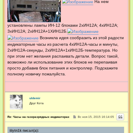
На нем
установлены лампы ИН-12 блоками 2хИН12А; 4хИН12А;
3хИН12А; 2хИН12А+1ХИН12Б.
Возникла идея сообразить из этой радости
индикаторные часы из расчета 4хИН12А-часы и минуты,
2хИН12А-секунды, 2хИН12А+1хИН12Б-температура. Но
при этом нет желания распаивать детали. Вопрос такой,
возможно ли использование этих блоков не перепаивая
просто добавив блок питания и контроллер. Подскажите
полному новичку пожалуйста.
uldemir
Друг Кота
С
Re: Часы на газоразрядных индикаторах
Вс ноя 15, 2015 16:14:05
о
о
б
iiiytn1k писал(а):
щ