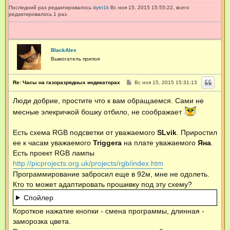
Последний раз редактировалось
iiiytn1k
Вс ноя 15, 2015 15:55:22, всего
редактировалось 1 раз.
BlackAlex
Вымогатель припоя
С
Re: Часы на газоразрядных индикаторах
Вс ноя 15, 2015 15:31:13
о
о
Люди добрие, простите что к вам обращаемся. Сами не
б
щ
месные элекричкой бошку отбило, не соображает
е
н
и
Есть схема RGB подсветки от уважаемого
е
SLvik
. Приростил
ее к часам уважаемого
Triggerа
на плате уважаемого
Яна
.
Есть проект RGB лампы
http://picprojects.org.uk/projects/rgb/index.htm
Программирование забросил еще в 92м, мне не одолеть.
Кто то может адаптировать прошивку под эту схему?
Спойлер
Короткое нажатие кнопки - смена программы, длинная -
заморозка цвета.