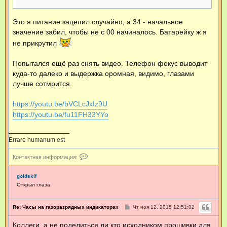
Это я питание зацепил случайно, а 34 - начальное
значение забил, чтобы не с 00 начиналось. Батарейку ж я
не прикрутил
Попытался ещё раз снять видео. Телефон фокус выводит
куда-то далеко и выдержка оромная, видимо, глазами
лучше сотмрится.
https://youtu.be/bVCLcJxIz9U
https://youtu.be/fu11FH33YYo
Errare humanum est
К
Контактная информация:
о
н
т
goldskif
а
Открыл глаза
к
т
н
С
Re: Часы на газоразрядных индикаторах
Чт ноя 12, 2015 12:51:02
а
о
я
о
Коллеги ,а не поделиться ли кто исходником прошивки для
б
и