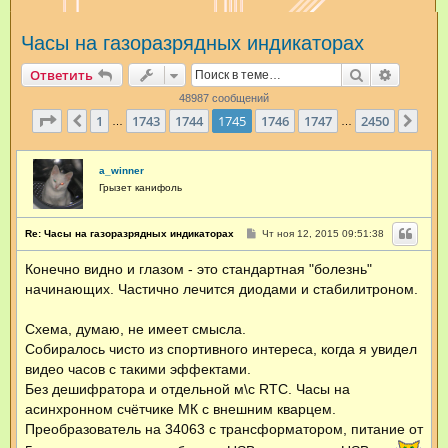
и
Часы на газоразрядных индикаторах
с
к
Поиск
Расшир
Ответить
48987 сообщений
Страница
1745
из
2450
1
1743
1744
1745
1746
1747
2450
Пред.
Сле
…
…
a_winner
Грызет канифоль
С
Re: Часы на газоразрядных индикаторах
Чт ноя 12, 2015 09:51:38
о
о
Конечно видно и глазом - это стандартная "болезнь"
б
щ
начинающих. Частично лечится диодами и стабилитроном.
е
н
и
Схема, думаю, не имеет смысла.
е
Собиралось чисто из спортивного интереса, когда я увидел
видео часов с такими эффектами.
Без дешифратора и отдельной м\с RTC. Часы на
асинхронном счётчике МК с внешним кварцем.
Преобразователь на 34063 с трансформатором, питание от