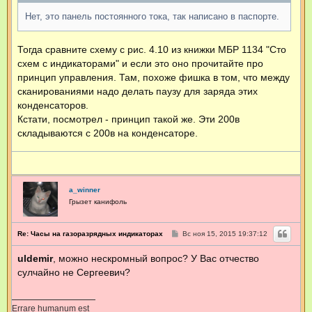
е
н
Нет, это панель постоянного тока, так написано в паспорте.
и
е
Тогда сравните схему с рис. 4.10 из книжки МБР 1134 "Сто
схем с индикаторами" и если это оно прочитайте про
принцип управления. Там, похоже фишка в том, что между
сканированиями надо делать паузу для заряда этих
конденсаторов.
Кстати, посмотрел - принцип такой же. Эти 200в
складываются с 200в на конденсаторе.
a_winner
Грызет канифоль
С
Re: Часы на газоразрядных индикаторах
Вс ноя 15, 2015 19:37:12
о
о
uldemir
, можно нескромный вопрос? У Вас отчество
б
щ
сулчайно не Сергеевич?
е
н
и
е
Errare humanum est