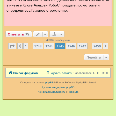
в инете и блоге Алексея РобоС,поищите,посмотрите и
определитесь.Главное стремление.
Ответить
48987 сообщений
Страница
1745
из
2450
1
1743
1744
1745
1746
1747
2450
Пред.
Сле
…
…
Перейти
Список форумов
Удалить cookies
Часовой пояс:
UTC+03:00
Создано на основе
phpBB
® Forum Software © phpBB Limited
Русская поддержка phpBB
Конфиденциальность
|
Правила