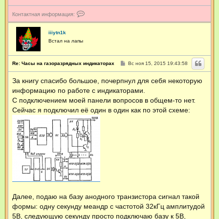
К
Контактная информация:
о
н
т
iiiytn1k
а
Встал на лапы
к
т
н
С
Re: Часы на газоразрядных индикаторах
Вс ноя 15, 2015 19:43:58
а
о
я
о
За книгу спасибо большое, почерпнул для себя некоторую
и
б
щ
н
информацию по работе с индикаторами.
е
ф
н
С подключением моей панели вопросов в общем-то нет.
о
и
р
Сейчас я подключил её один в один как по этой схеме:
е
м
а
ц
и
я
п
о
л
ь
з
о
в
Далее, подаю на базу анодного транзистора сигнал такой
а
т
формы: одну секунду меандр с частотой 32кГц амплитудой
е
5В, следующую секунду просто подключаю базу к 5В,
л