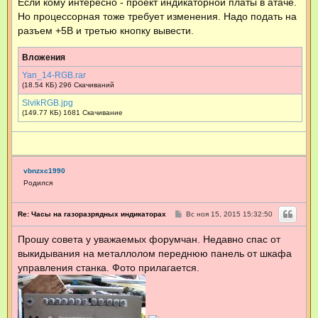
Если кому интересно - проект индикаторной платы в атаче.
Но процессорная тоже требует изменения. Надо подать на
разъем +5В и третью кнопку вывести.
Вложения
Yan_14-RGB.rar
(18.54 КБ) 296 Скачиваний
SlvikRGB.jpg
(149.77 КБ) 1681 Скачивание
vbnzxc1990
Родился
С
Re: Часы на газоразрядных индикаторах
Вс ноя 15, 2015 15:32:50
о
о
Прошу совета у уважаемых форумчан. Недавно спас от
б
щ
выкидывания на металлолом переднюю панель от шкафа
е
н
управления станка. Фото прилагается.
и
е