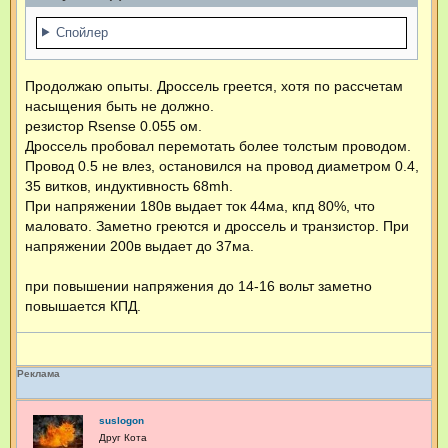
е
н
Спойлер
и
е
Продолжаю опыты. Дроссель греется, хотя по рассчетам
насыщения быть не должно.
резистор Rsense 0.055 ом.
Дроссель пробовал перемотать более толстым проводом.
Провод 0.5 не влез, остановился на провод диаметром 0.4,
35 витков, индуктивность 68mh.
При напряжении 180в выдает ток 44ма, кпд 80%, что
маловато. Заметно греются и дроссель и транзистор. При
напряжении 200в выдает до 37ма.
при повышении напряжения до 14-16 вольт заметно
повышается КПД.
Реклама
suslogon
Друг Кота