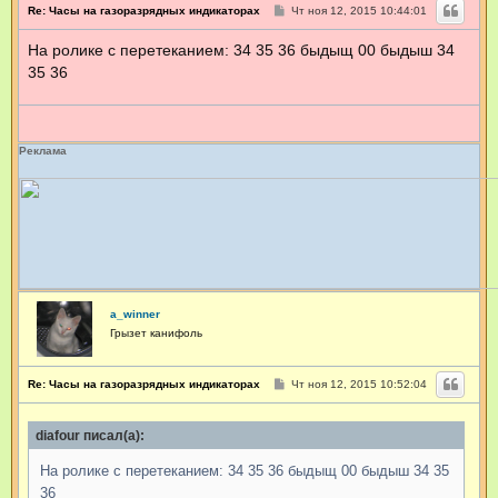
С
Re: Часы на газоразрядных индикаторах
Чт ноя 12, 2015 10:44:01
и
о
н
о
ф
На ролике с перетеканием: 34 35 36 быдыщ 00 быдыш 34
б
о
щ
35 36
р
е
н
м
и
а
е
ц
и
Реклама
я
п
о
л
ь
з
о
в
а
т
е
a_winner
л
Грызет канифоль
я
a
_
С
Re: Часы на газоразрядных индикаторах
Чт ноя 12, 2015 10:52:04
w
о
i
о
n
б
n
diafour писал(а):
щ
e
е
н
r
На ролике с перетеканием: 34 35 36 быдыщ 00 быдыш 34 35
и
е
36