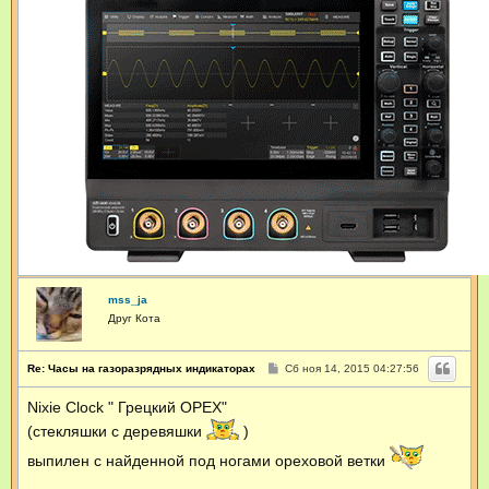
а
ц
и
я
п
о
л
ь
з
о
в
а
т
е
л
я
s
u
s
mss_ja
l
o
Друг Кота
g
o
n
С
Re: Часы на газоразрядных индикаторах
Сб ноя 14, 2015 04:27:56
о
о
Nixie Clock " Грецкий ОРЕХ"
б
щ
(стекляшки с деревяшки
)
е
н
выпилен с найденной под ногами ореховой ветки
и
е