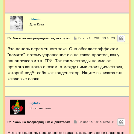
uldemir
Друг Кота
С
Re: Часы на газоразрядных индикаторах
Вс ноя 15, 2015 13:46:23
о
о
Эта панель переменного тока. Она обладает эффектом
б
щ
"памяти". потому управление ею не такое простое, как у
е
н
панаплексов и т.п. ГРИ. Так как электроды не имеют
и
прямого контакта с газом, а между ними стоит диэлектрик,
е
который ведёт себя как конденсатор. Ищите в книжках эти
ключевые слова.
iiiytn1k
Встал на лапы
С
Re: Часы на газоразрядных индикаторах
Вс ноя 15, 2015 13:51:11
о
о
Нет, это панель постоянного тока, так написано в паспорте.
б