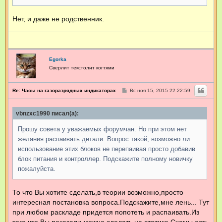
Нет, и даже не родственник.
Egorka
Сверлит текстолит когтями
С
Re: Часы на газоразрядных индикаторах
Вс ноя 15, 2015 22:22:59
о
о
б
vbnzxc1990 писал(а):
щ
е
н
Прошу совета у уважаемых форумчан. Но при этом нет
и
е
желания распаивать детали. Вопрос такой, возможно ли
использование этих блоков не перепаивая просто добавив
блок питания и контроллер. Подскажите полному новичку
пожалуйста.
То что Вы хотите сделать,в теории возможно,просто
интересная постановка вопроса.Подскажите,мне лень... Тут
при любом раскладе придется попотеть и распаивать.Из
того что Вы показали,можно сделать на статике.Схемы есть