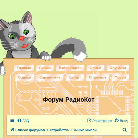
Главная
Схемы
Лаборатория
Статьи
Обучалка
Ссылки
Справочник
КотАрт
О проекте
Форум
Форум РадиоКот
FAQ
Регистрация
Вход
П
Список форумов
Устройства
Умные мысли
о