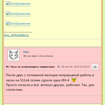
mss_ja@rambler.ru
Умка
Это не хвост, это антенна
С
Re: Часы на газоразрядных индикаторах
Сб ноя 14, 2015 22:39:47
о
о
После двух с половиной месяцев непрерывной работы в
б
щ
часах на 511ой логике сдохла одна ИН-4.
е
н
Просто погасла и всё..воткнул другую, работает. Так, для
и
статистики.
е