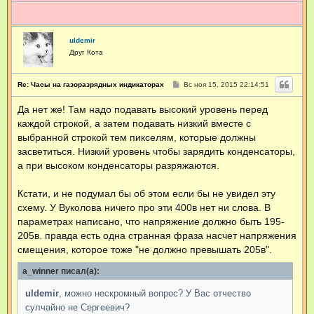
uldemir
Друг Кота
С
Re: Часы на газоразрядных индикаторах
Вс ноя 15, 2015 22:14:51
о
о
Да нет же! Там надо подавать высокий уровень перед
б
щ
каждой строкой, а затем подавать низкий вместе с
е
н
выбранной строкой тем пикселям, которые должны
и
засветиться. Низкий уровень чтобы зарядить конденсаторы,
е
а при высоком конденсаторы разряжаются.
Кстати, и не подумал бы об этом если бы не увидел эту
схему. У Вуколова ничего про эти 400в нет ни слова. В
параметрах написано, что напряжение должно быть 195-
205в. правда есть одна странная фраза насчет напряжения
смещения, которое тоже "не должно превышать 205в".
a_winner писал(а):
uldemir
, можно нескромный вопрос? У Вас отчество
сулчайно не Сергеевич?