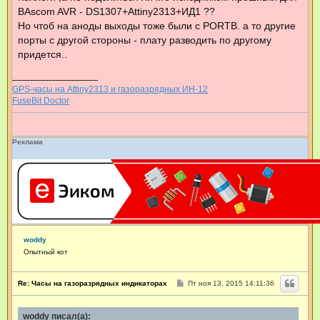
щ
н
BAscom AVR - DS1307+Attiny2313+ИД1 ??
е
ф
н
Но чтоб на аноды выходы тоже были с PORTB. а то другие
о
и
р
порты с другой стороны - плату разводить по другому
е
м
придется..
а
ц
и
я
GPS-часы на Attiny2313 и газоразрядных ИН-12
п
FuseBit Doctor
о
л
ь
з
Реклама
о
в
а
т
е
л
я
a
_
w
woddy
i
Опытный кот
n
n
e
С
Re: Часы на газоразрядных индикаторах
Пт ноя 13, 2015 14:11:36
r
о
о
б
woddy писал(а):
щ