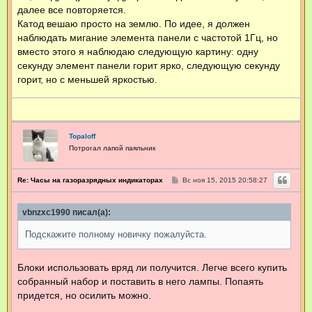
я
далее все повторяется.
a
Катод вешаю просто на землю. По идее, я должен
_
наблюдать мигание элемента панели с частотой 1Гц, но
w
i
вместо этого я наблюдаю следующую картину: одну
n
секунду элемент панели горит ярко, следующую секунду
n
e
горит, но с меньшей яркостью.
r
Topaloff
Потрогал лапой паяльник
С
Re: Часы на газоразрядных индикаторах
Вс ноя 15, 2015 20:58:27
о
о
б
vbnzxc1990 писал(а):
щ
е
н
Подскажите полному новичку пожалуйста.
и
е
Блоки использовать вряд ли получится. Легче всего купить
собранный набор и поставить в него лампы. Попаять
придется, но осилить можно.