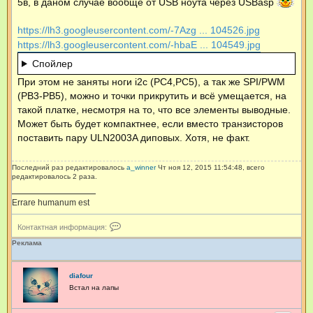
5в, в даном случае вообще от USB ноута через USBasp
https://lh3.googleusercontent.com/-7Azg ... 104526.jpg
https://lh3.googleusercontent.com/-hbaE ... 104549.jpg
Спойлер
При этом не заняты ноги i2c (PC4,PC5), а так же SPI/PWM
(PB3-PB5), можно и точки прикрутить и всё умещается, на
такой платке, несмотря на то, что все элементы выводные.
Может быть будет компактнее, если вместо транзисторов
поставить пару ULN2003A диповых. Хотя, не факт.
Последний раз редактировалось
a_winner
Чт ноя 12, 2015 11:54:48, всего
редактировалось 2 раза.
Errare humanum est
К
Контактная информация:
о
н
Реклама
т
а
к
diafour
т
Встал на лапы
н
а
я