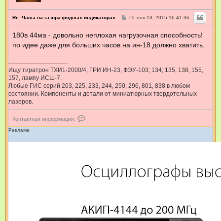
С
Re: Часы на газоразрядных индикаторах
Пт ноя 13, 2015 16:41:36
о
о
180в 44ма - довольно неплохая нагрузочная способность!
б
щ
по идее даже для больших часов на ин-18 должно хватить.
е
н
и
е
Ищу тиратрон ТХИ1-2000/4, ГРИ ИН-23, ФЭУ-103; 134; 135, 138, 155,
157, лампу ИСШ-7.
Любые ГИС серий 203, 225, 233, 244, 250, 296, 801, 838 в любом
состоянии. Компоненты и детали от миниатюрных твердотельных
лазеров.
К
Контактная информация:
о
н
Реклама
т
а
к
т
н
а
я
и
н
ф
о
р
м