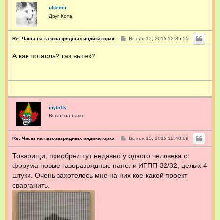
uldemir
Друг Кота
С
Re: Часы на газоразрядных индикаторах
Вс ноя 15, 2015 12:35:55
о
о
А как погасла? газ вытек?
б
щ
е
н
и
е
iiiytn1k
Встал на лапы
С
Re: Часы на газоразрядных индикаторах
Вс ноя 15, 2015 12:40:09
о
о
Товарищи, приобрел тут недавно у одного человека с
б
щ
форума новые газоразрядные панели ИГПП-32/32, целых 4
е
н
штуки. Очень захотелось мне на них кое-какой проект
и
сварганить.
е