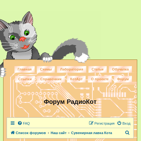
Главная
Схемы
Лаборатория
Статьи
Обучалка
Ссылки
Справочник
КотАрт
О проекте
Форум
Форум РадиоКот
FAQ
Регистрация
Вход
П
Список форумов
Наш сайт
Сувенирная лавка Кота
о