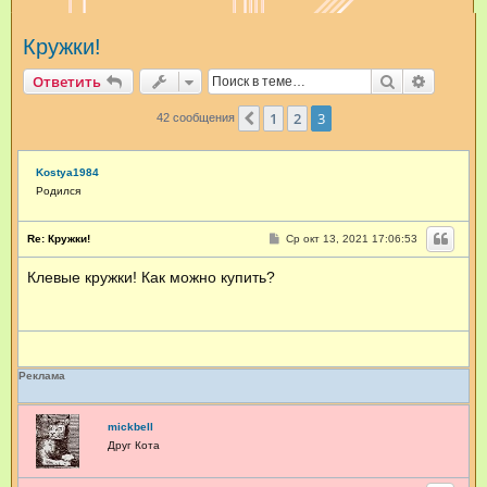
и
Кружки!
с
к
Поиск
Расшир
Ответить
1
2
3
Пред.
42 сообщения
Kostya1984
Родился
С
Re: Кружки!
Ср окт 13, 2021 17:06:53
о
о
Клевые кружки! Как можно купить?
б
щ
е
н
и
е
Реклама
mickbell
Друг Кота