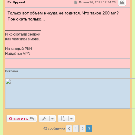
С
Re: Кружки!
Пт ноя 26, 2021 17:34:20
о
о
Только вот объём никуда не годится. Что такое 200 мл?
б
щ
Понюхать только...
е
н
и
е
И хрюкотали зелюки,
Как мюмзики в мове.
На каждый РКН
Найдётся VPN.
Реклама
Ответить
1
2
3
Пред.
42 сообщения