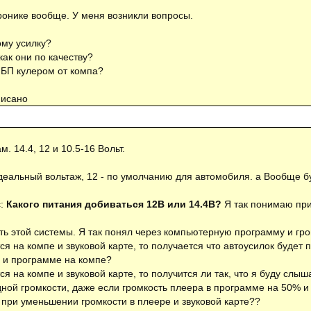
тронике вообще. У меня возникли вопросы.
ому усилку?
как они по качеству?
 БП кулером от компа?
писано
. 14.4, 12 и 10.5-16 Вольт.
 идеальный вольтаж, 12 - по умолчанию для автомобиля. а Вообще б
с:
Какого питания добиваться 12В или 14.4В?
Я так понимаю при
ть этой системы. Я так понял через компьютерную программу и гро
тся на компе и звуковой карте, то получается что автоусилок будет
е и программе на компе?
ся на компе и звуковой карте, то получится ли так, что я буду слы
ной громкости, даже если громкость плеера в программе на 50% и 
 при уменьшении громкости в плеере и звуковой карте??