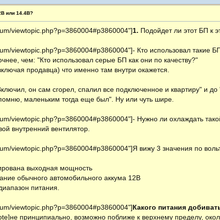
2В или 14.4В?
orum/viewtopic.php?p=3860004#p3860004"]
1.
Подойдет ли этот БП к э
orum/viewtopic.php?p=3860004#p3860004"]- Кто использовал такие БП
очнее, чем: "Кто использовал серые БП как они по качеству?"
 включая продавца) что именно там внутри окажется.
ключил, он сам сгорел, спалил все подключенное и квартиру" и до "
 помню, маленьким тогда еще был". Ну или чуть шире.
forum/viewtopic.php?p=3860004#p3860004"]- Нужно ли охлаждать та
свой внутренний вентилятор.
orum/viewtopic.php?p=3860004#p3860004"]Я вижу 3 значения по вольта
ирована выходная мощность
вание обычного автомобильного аккума 12В
 диапазон питания.
orum/viewtopic.php?p=3860004#p3860004"]
Какого питания добиват
ote]не принципиально, возможно поближе к верхнему пределу, окол