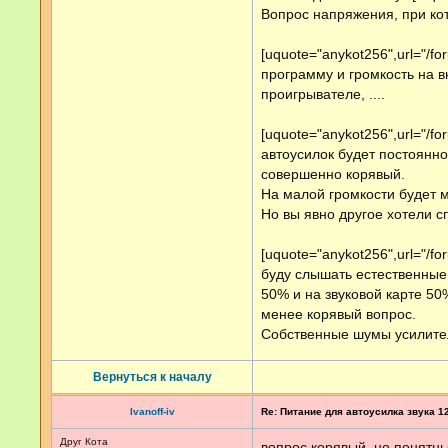
Вопрос напряжения, при кот
[uquote="anykot256",url="/f
программу и громкость на в
проигрывателе, ....
[uquote="anykot256",url="/f
автоусилок будет постоянно
совершенно корявый.
На малой громкости будет 
Но вы явно другое хотели с
[uquote="anykot256",url="/f
буду слышать естественные 
50% и на звуковой карте 50
менее корявый вопрос.
Собственные шумы усилителя
Вернуться к началу
Ivanoff-iv
Re: Питание для автоусилка звука 1
Друг Кота
вопрос корявый, но понятны