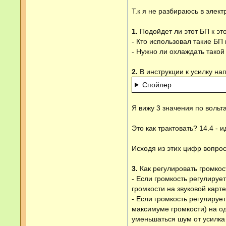
Т.к я не разбираюсь в элек
1.
Подойдет ли этот БП к эт
- Кто использовал такие БП 
- Нужно ли охлаждать такой
2.
В инструкции к усилку на
Спойлер
Я вижу 3 значения по вольтам
Это как трактовать? 14.4 -
Исходя из этих цифр вопро
3.
Как регулировать громкос
- Если громкость регулируе
громкости на звуковой карт
- Если громкость регулирует
максимуме громкости) на од
уменьшаться шум от усилка