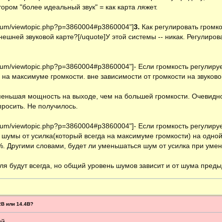
ором "более идеальный звук" = как карта ляжет.
orum/viewtopic.php?p=3860004#p3860004"]
3.
Как регулировать громк
нешней звуковой карте?[/uquote]У этой системы -- никак. Регулиро
orum/viewtopic.php?p=3860004#p3860004"]- Если громкость регулируе
 на максимуме громкости. вне зависимости от громкости на звуков
меньшая мощность на выходе, чем на большей громкости. Очевидно
просить. Не получилось.
orum/viewtopic.php?p=3860004#p3860004"]- Если громкость регулирует
шумы от усилка(который всегда на максимуме громкости) на одной
%. Другими словами, будет ли уменьшаться шум от усилка при умен
 будут всегда, но общий уровень шумов зависит и от шума предыдущ
2В или 14.4В?
й...