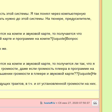
ость этой системы. Я так понял через компьютерную
вать нужно до этой системы. На тюнере, предусилителе,
тся на компе и звуковой карте, то получается что
ой карте и программе на компе?[/uquote]Вопрос
 же.
ся на компе и звуковой карте, то получится ли так, что я
 громкости, даже если громкость плеера в программе на
ьшении громкости в плеере и звуковой карте??[/uquote]Не
их трактов, в т.ч. и от установленной громкости на них.
С
Ivanoff-iv
»
Сб июн 27, 2020 07:50:37
о
о
б