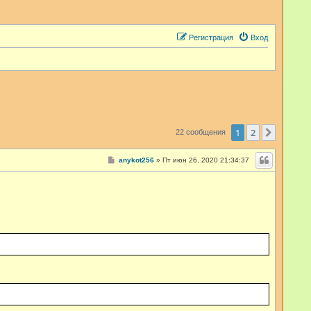
Регистрация
Вход
1
2
След.
22 сообщения
С
anykot256
»
Пт июн 26, 2020 21:34:37
о
о
б
щ
е
н
и
е