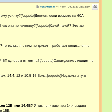
С
ceramicmail
»
Пт июн 26, 2020 23:02:10
о
о
тому усилку?[/uquote]Должен, если возмете на 60А.
б
щ
е
н
 как они по качеству?[/uquote]Какой такой? Это-же
и
е
Что только я с ним не делал -- работает великолепно,
кой БП кулером от компа?[/uquote]Охлаждение лишним не
м. 14.4, 12 и 10.5-16 Вольт.[/uquote]Неужели и гугл-
ься 12В или 14.4В?
Я так понимаю при 14.4 выдаст
о 15В.