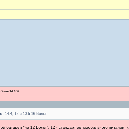
2В или 14.4В?
. 14.4, 12 и 10.5-16 Вольт.
ой батареи "на 12 Вольт", 12 - стандарт автомобильного питания, к