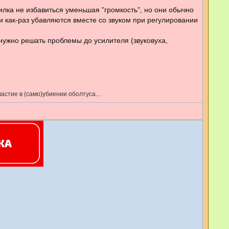
щ
илка не избавиться уменьшая "громкость", но они обычно
е
н
и как-раз убавляются вместе со звуком при регулировании
и
е
ужно решать проблемы до усилителя (звуковуха,
стие в (само)убиении оболтуса...