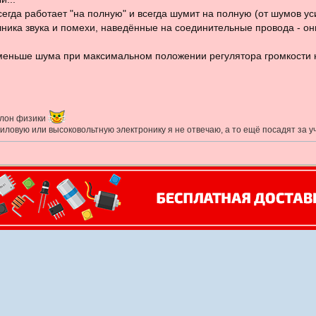
сегда работает "на полную" и всегда шумит на полную (от шумов ус
чника звука и помехи, наведённые на соединительные провода - он
меньше шума при максимальном положении регулятора громкости н
полон физики
овую или высоковольтную электронику я не отвечаю, а то ещё посадят за уча