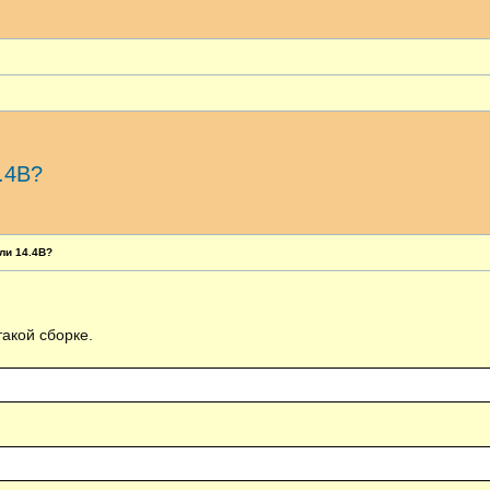
.4В?
ширенный поиск
ли 14.4В?
такой сборке.