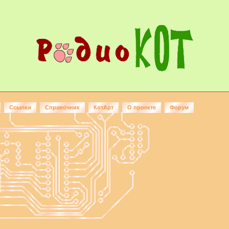
Ссылки
Справочник
КотАрт
О проекте
Форум