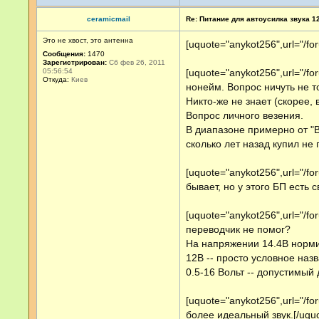
ceramicmail
Re: Питание для автоусилка звука 1
Это не хвост, это антенна
[uquote="anykot256",url="/f
Сообщения:
1470
Зарегистрирован:
Сб фев 26, 2011
05:56:54
[uquote="anykot256",url="/f
Откуда:
Киев
нонейм. Вопрос ничуть не т
Никто-же не знает (скорее,
Вопрос личного везения.
В диапазоне примерно от "В
сколько лет назад купил не
[uquote="anykot256",url="/
бывает, но у этого БП есть 
[uquote="anykot256",url="/f
переводчик не помог?
На напряжении 14.4В норм
12В -- просто условное наз
0.5-16 Вольт -- допустимый
[uquote="anykot256",url="/f
более идеальный звук.[/uqu