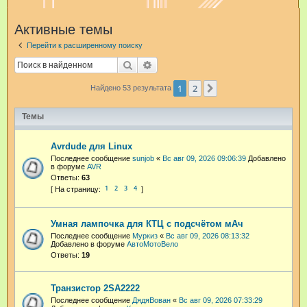
и
Активные темы
с
Перейти к расширенному поиску
к
Поиск
Расширенный поиск
1
2
След.
Найдено 53 результата
Темы
Avrdude для Linux
Последнее сообщение
sunjob
«
Вс авг 09, 2026 09:06:39
Добавлено
в форуме
AVR
Ответы:
63
1
2
3
4
Умная лампочка для КТЦ с подсчётом мАч
Последнее сообщение
Муркиз
«
Вс авг 09, 2026 08:13:32
Добавлено в форуме
АвтоМотоВело
Ответы:
19
Транзистор 2SA2222
Последнее сообщение
ДядяВован
«
Вс авг 09, 2026 07:33:29